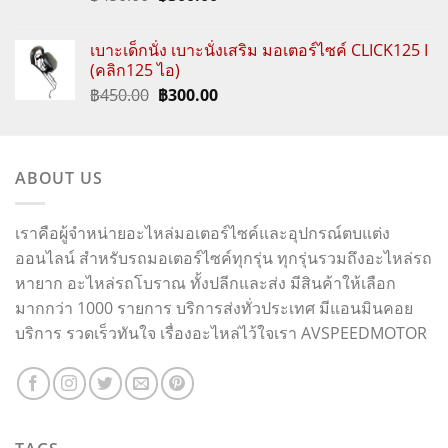
เบาะเด็กนั่ง เบาะนั่งเสริม มอเตอร์ไซค์ CLICK125 I
(คลิก125 ไอ)
฿
450.00
฿
300.00
ABOUT US
เราคือผู้จำหน่ายอะไหล่มอเตอร์ไซค์และอุปกรณ์ตบแต่ง
ออนไลน์ สำหรับรถมอเตอร์ไซค์ทุกรุ่น ทุกรุ่นรวมถึงอะไหล่รถ
หายาก อะไหล่รถโบราณ ทั้งปลีกและส่ง มีสินค้าให้เลือก
มากกว่า 1000 รายการ บริการส่งทั่วประเทศ มีแอนมินคอย
บริการ รวดเร็วทันใจ เรื่องอะไหล่ไว้ใจเรา AVSPEEDMOTOR