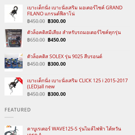
เบาะเด็กนั่ง เบาะนั่งเสริม มอเตอร์ไซค์ GRAND
FILANO แกรนด์ฟีลาโน่
฿
450.00
฿
300.00
ตัวล็อคดิสมีเสียง สำหรับรถมอเตอร์ไซค์ทุกรุ่น
฿
650.00
฿
450.00
ตัวล็อคดิส SOLEX รุ่น 9025 สีบรอนด์
฿
450.00
฿
300.00
เบาะเด็กนั่ง เบาะนั่งเสริม CLICK 125 i 2015-2017
(LED)all new
฿
450.00
฿
300.00
FEATURED
คาบูเรเตอร์ WAVE125-S รุ่นไมล์ไฟฟ้า ไต้หวัน
เกรด A