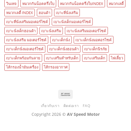
วินเทจ
หมวกกันน็อคครึ่งใบ
หมวกกันน็อคครึ่งใบINDEX
หมวกเลดี้
หมวกเลดี้ INDEX
ฮอนด้า
เบาะที่นั่งเสริม
เบาะที่นั่งเสริมมอเตอร์ไซค์
เบาะนั่งเด็กมอเตอร์ไซค์
เบาะนั่งเด็กฮอนด้า
เบาะนั่งเสริม
เบาะนั่งเสริมมอเตอร์ไซค์
เบาะนั่งเสริม มอเตอร์ไซค์
เบาะเด็กนั่ง
เบาะเด็กนั่งมอตอรไซค์
เบาะเด็กนั่งมอเตอร์ไซค์
เบาะเด็กนั่งฮอนด้า
เบาะเด็กนิรภัย
เบาะเด็กพร้อมกันลาย
เบาะเสริมสำหรับเด็ก
เบาะเสริมเด็ก
ไฟเลี้ยว
ไส้กรองน้ำมันเครื่อง
ไส้กรองอากาศ
เกี่ยวกับเรา
ติดต่อเรา
FAQ
Copyright 2026 ©
AV Speed Motor