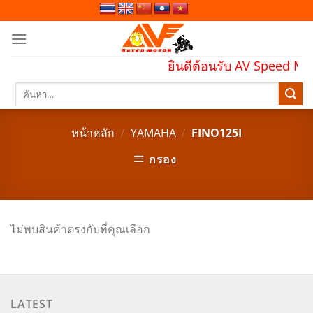
Skip
to
content
ยินดีต้อนรับ AV Speed Moto
ค้นหา:
หน้าหลัก
/
YAMAHA
/
FINO125I
กรอง
ไม่พบสินค้าตรงกับที่คุณเลือก
LATEST