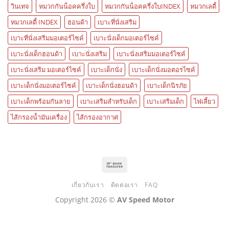
วินเทจ
หมวกกันน็อคครึ่งใบ
หมวกกันน็อคครึ่งใบINDEX
หมวกเลดี้
หมวกเลดี้ INDEX
ฮอนด้า
เบาะที่นั่งเสริม
เบาะที่นั่งเสริมมอเตอร์ไซค์
เบาะนั่งเด็กมอเตอร์ไซค์
เบาะนั่งเด็กฮอนด้า
เบาะนั่งเสริม
เบาะนั่งเสริมมอเตอร์ไซค์
เบาะนั่งเสริม มอเตอร์ไซค์
เบาะเด็กนั่ง
เบาะเด็กนั่งมอตอรไซค์
เบาะเด็กนั่งมอเตอร์ไซค์
เบาะเด็กนั่งฮอนด้า
เบาะเด็กนิรภัย
เบาะเด็กพร้อมกันลาย
เบาะเสริมสำหรับเด็ก
เบาะเสริมเด็ก
ไฟเลี้ยว
ไส้กรองน้ำมันเครื่อง
ไส้กรองอากาศ
เกี่ยวกับเรา
ติดต่อเรา
FAQ
Copyright 2026 ©
AV Speed Motor