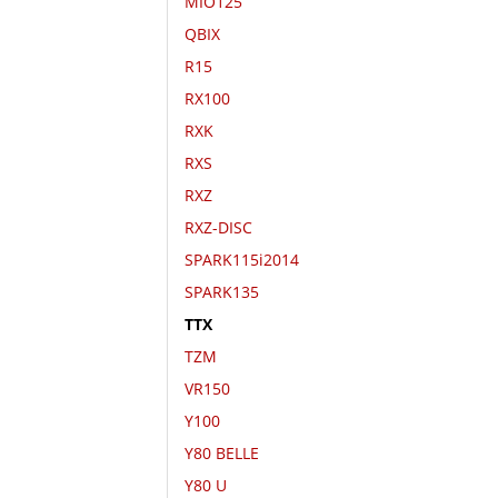
MIO125
QBIX
R15
RX100
RXK
RXS
RXZ
RXZ-DISC
SPARK115i2014
SPARK135
TTX
TZM
VR150
Y100
Y80 BELLE
Y80 U