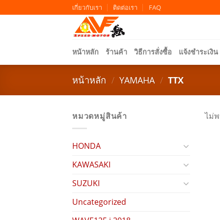
Skip
เกี่ยวกับเรา
ติดต่อเรา
FAQ
to
content
หน้าหลัก
ร้านค้า
วิธีการสั่งซื้อ
แจ้งชำระเงิน
หน้าหลัก
/
YAMAHA
/
TTX
หมวดหมู่สินค้า
ไม่พ
HONDA
KAWASAKI
SUZUKI
Uncategorized