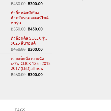
฿
450.00
฿
300.00
ตัวล็อคดิสมีเสียง
สำหรับรถมอเตอร์ไซค์
ทุกรุ่น
฿
650.00
฿
450.00
ตัวล็อคดิส SOLEX รุ่น
9025 สีบรอนด์
฿
450.00
฿
300.00
เบาะเด็กนั่ง เบาะนั่ง
เสริม CLICK 125 i 2015-
2017 (LED)all new
฿
450.00
฿
300.00
TAGS