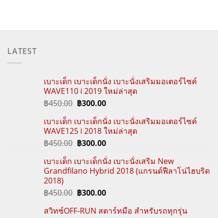
LATEST
เบาะเด็ก เบาะเด็กนั่ง เบาะนั่งเสริมมอเตอร์ไซค์
WAVE110 i 2019 ใหม่ล่าสุด
฿
450.00
฿
300.00
เบาะเด็ก เบาะเด็กนั่ง เบาะนั่งเสริมมอเตอร์ไซค์
WAVE125 i 2018 ใหม่ล่าสุด
฿
450.00
฿
300.00
เบาะเด็ก เบาะเด็กนั่ง เบาะนั่งเสริม New
Grandfilano Hybrid 2018 (แกรนด์ฟีลาโน่ไฮบริด
2018)
฿
450.00
฿
300.00
สวิทซ์OFF-RUN สตาร์ทมือ สำหรับรถทุกรุ่น