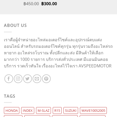
฿
450.00
฿
300.00
ABOUT US
เราคือผู้จำหน่ายอะไหล่มอเตอร์ไซค์และอุปกรณ์ตบแต่ง
ออนไลน์ สำหรับรถมอเตอร์ไซค์ทุกรุ่น ทุกรุ่นรวมถึงอะไหล่รถ
หายาก อะไหล่รถโบราณ ทั้งปลีกและส่ง มีสินค้าให้เลือก
มากกว่า 1000 รายการ บริการส่งทั่วประเทศ มีแอนมินคอย
บริการ รวดเร็วทันใจ เรื่องอะไหล่ไว้ใจเรา AVSPEEDMOTOR
TAGS
HONDA
INDEX
M-SLAZ
R15
SUZUKI
WAVE100S2005