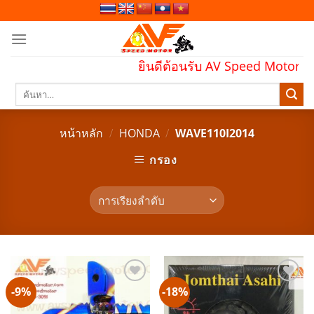
Skip
to
content
ยินดีต้อนรับ AV Speed Motor ศูน
ค้นหา:
หน้าหลัก
/
HONDA
/
WAVE110I2014
กรอง
-9%
-18%
Add to
Add to
Wishlist
Wishlist