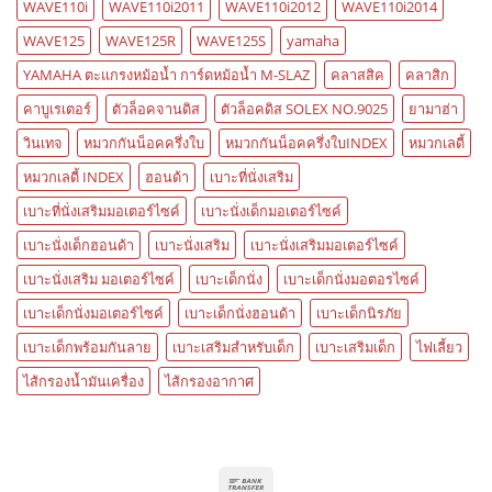
WAVE110i
WAVE110i2011
WAVE110i2012
WAVE110i2014
WAVE125
WAVE125R
WAVE125S
yamaha
YAMAHA ตะแกรงหม้อน้ำ การ์ดหม้อน้ำ M-SLAZ
คลาสสิค
คลาสิก
คาบูเรเตอร์
ตัวล็อคจานดิส
ตัวล็อคดิส SOLEX NO.9025
ยามาฮ่า
วินเทจ
หมวกกันน็อคครึ่งใบ
หมวกกันน็อคครึ่งใบINDEX
หมวกเลดี้
หมวกเลดี้ INDEX
ฮอนด้า
เบาะที่นั่งเสริม
เบาะที่นั่งเสริมมอเตอร์ไซค์
เบาะนั่งเด็กมอเตอร์ไซค์
เบาะนั่งเด็กฮอนด้า
เบาะนั่งเสริม
เบาะนั่งเสริมมอเตอร์ไซค์
เบาะนั่งเสริม มอเตอร์ไซค์
เบาะเด็กนั่ง
เบาะเด็กนั่งมอตอรไซค์
เบาะเด็กนั่งมอเตอร์ไซค์
เบาะเด็กนั่งฮอนด้า
เบาะเด็กนิรภัย
เบาะเด็กพร้อมกันลาย
เบาะเสริมสำหรับเด็ก
เบาะเสริมเด็ก
ไฟเลี้ยว
ไส้กรองน้ำมันเครื่อง
ไส้กรองอากาศ