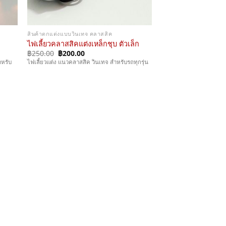
สินค้าตกแต่งแบบวินเทจ คลาสสิค
ไฟเลี้ยวคลาสสิคแต่งเหล็กชุบ ตัวเล็ก
฿
250.00
฿
200.00
ำหรับ
ไฟเลี้ยวแต่ง แนวคลาสสิค วินเทจ สำหรับรถทุกรุ่น