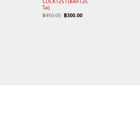
CLICK125 I (คลิก125
ไอ)
฿
450.00
฿
300.00