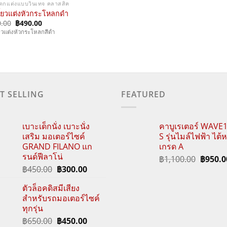
าตกแต่งแบบวินเทจ คลาสสิค
ี้ยวแต่งหัวกระโหลกดำ
.00
฿
490.00
้ยวแต่งหัวกระโหลกสีดำ
T SELLING
FEATURED
เบาะเด็กนั่ง เบาะนั่ง
คาบูเรเตอร์ WAVE
เสริม มอเตอร์ไซค์
S รุ่นไมล์ไฟฟ้า ไต้ห
GRAND FILANO แก
เกรด A
รนด์ฟีลาโน่
฿
1,100.00
฿
950.0
฿
450.00
฿
300.00
ตัวล็อคดิสมีเสียง
สำหรับรถมอเตอร์ไซค์
ทุกรุ่น
฿
650.00
฿
450.00