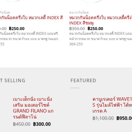
ันน็อค
หมวกกันน็อค
กันน็อคครึ่งใบ หมวกเลดี้ INDEX สี
หมวกกันน็อคครึ่งใบ หมวกเลดี้ครึ่
INDEX สีชมพู
.00
฿
250.00
฿
350.00
฿
250.00
ันน็อคครึ่งใบ หมวกเลดี้ INDEX แถมฟรี
หมวกกันน็อคครึ่งใบ หมวกเลดี้ INDEX แถม
ากหมวก ขนาด Free size มาตรฐานมอก.
หน้ากากหมวก ขนาด Free size มาตรฐาน
255
369-255
T SELLING
FEATURED
เบาะเด็กนั่ง เบาะนั่ง
คาบูเรเตอร์ WAVE
เสริม มอเตอร์ไซค์
S รุ่นไมล์ไฟฟ้า ไต้ห
GRAND FILANO แก
เกรด A
รนด์ฟีลาโน่
฿
1,100.00
฿
950.0
฿
450.00
฿
300.00