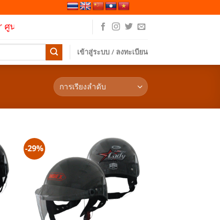
ูนย์รวมอะไหล่มอเตอร์ไซค์ออนไลน์ ทุกรุ่นทุกยี่ห้อ
เข้าสู่ระบบ / ลงทะเบียน
-29%
 to
Add to
list
Wishlist