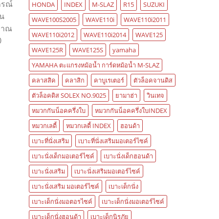
กรณ์
HONDA
INDEX
M-SLAZ
R15
SUZUKI
่น
WAVE100S2005
WAVE110i
WAVE110i2011
บราณ
WAVE110i2012
WAVE110i2014
WAVE125
0
WAVE125R
WAVE125S
yamaha
YAMAHA ตะแกรงหม้อน้ำ การ์ดหม้อน้ำ M-SLAZ
คลาสสิค
คลาสิก
คาบูเรเตอร์
ตัวล็อคจานดิส
ตัวล็อคดิส SOLEX NO.9025
ยามาฮ่า
วินเทจ
หมวกกันน็อคครึ่งใบ
หมวกกันน็อคครึ่งใบINDEX
หมวกเลดี้
หมวกเลดี้ INDEX
ฮอนด้า
เบาะที่นั่งเสริม
เบาะที่นั่งเสริมมอเตอร์ไซค์
เบาะนั่งเด็กมอเตอร์ไซค์
เบาะนั่งเด็กฮอนด้า
เบาะนั่งเสริม
เบาะนั่งเสริมมอเตอร์ไซค์
เบาะนั่งเสริม มอเตอร์ไซค์
เบาะเด็กนั่ง
เบาะเด็กนั่งมอตอรไซค์
เบาะเด็กนั่งมอเตอร์ไซค์
เบาะเด็กนั่งฮอนด้า
เบาะเด็กนิรภัย