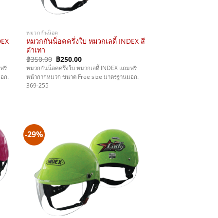
หมวกกันน็อค
DEX
หมวกกันน็อคครึ่งใบ หมวกเลดี้ INDEX สี
ดำเทา
฿
350.00
฿
250.00
ฟรี
หมวกกันน็อคครึ่งใบ หมวกเลดี้ INDEX แถมฟรี
มอก.
หน้ากากหมวก ขนาด Free size มาตรฐานมอก.
369-255
-29%
 to
Add to
list
Wishlist